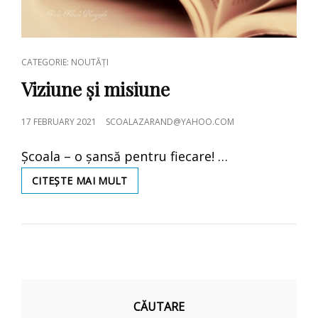
CAT
CATEGORIE: NOUTĂȚI
LINKS
Viziune și misiune
POSTED
17 FEBRUARY 2021
SCOALAZARAND@YAHOO.COM
ON
Școala – o șansă pentru fiecare! …
VIZIUNE
CITEȘTE MAI MULT
ȘI
MISIUNE
CĂUTARE