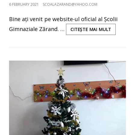
POSTED
6 FEBRUARY 2021
SCOALAZARAND@YAHOO.COM
ON
Bine ați venit pe website-ul oficial al Școlii
Gimnaziale Zărand. …
BINE
CITEȘTE MAI MULT
AȚI
VENIT!