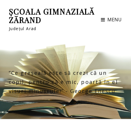
ȘCOALA GIMNAZIALĂ
ZĂRAND
MENU
Județul Arad
”Ce greșeală este să crezi că un
copil, pentru că e mic, poartă în el
visuri minuscule!” - George Enescu