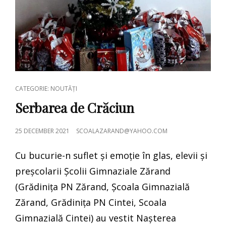
CAT
CATEGORIE: NOUTĂȚI
LINKS
Serbarea de Crăciun
POSTED
25 DECEMBER 2021
SCOALAZARAND@YAHOO.COM
ON
Cu bucurie-n suflet și emoție în glas, elevii și
preșcolarii Școlii Gimnaziale Zărand
(Grădinița PN Zărand, Școala Gimnazială
Zărand, Grădinița PN Cintei, Scoala
Gimnazială Cintei) au vestit Nașterea