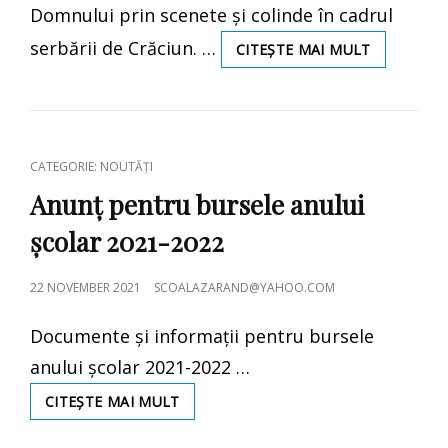
Domnului prin scenete și colinde în cadrul
serbării de Crăciun. …
SERBAREA
CITEȘTE MAI MULT
DE
CRĂCIUN
CAT
CATEGORIE: NOUTĂȚI
LINKS
Anunț pentru bursele anului
școlar 2021-2022
POSTED
22 NOVEMBER 2021
SCOALAZARAND@YAHOO.COM
ON
Documente și informații pentru bursele
anului școlar 2021-2022 …
ANUNȚ
CITEȘTE MAI MULT
PENTRU
BURSELE