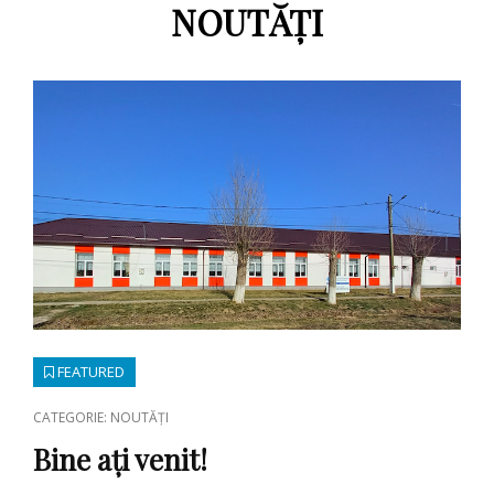
NOUTĂȚI
FEATURED
CAT
CATEGORIE: NOUTĂȚI
LINKS
Bine ați venit!