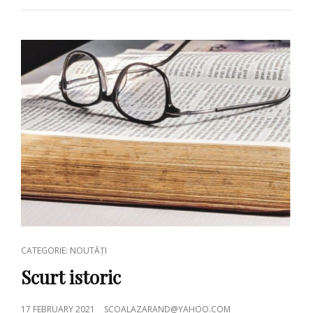
ANULUI
ȘCOLAR
2021-
2022
CAT
CATEGORIE: NOUTĂȚI
LINKS
Scurt istoric
POSTED
17 FEBRUARY 2021
SCOALAZARAND@YAHOO.COM